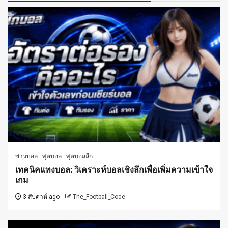
ข่าวบอล
ฟุตบอล
ฟุตบอลลีก
เทคนิคแทงบอล: วิเคราะห์บอลเชิงลึกเพื่อเพิ่มความเข้าใจ
เกม
3 สัปดาห์ ago
The_Football_Code