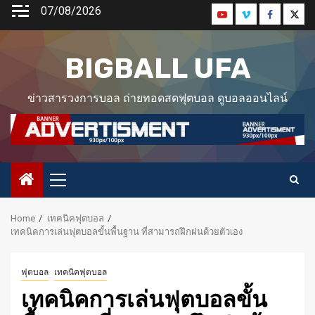
Skip
07/08/2026
Youtube
Vimeo
Faceboo
Twitt
to
content
BIGBALL UFA
ข่าวสารวงการบอล ถ่ายทอดสดฟุตบอล ดูบอลออนไลน์
Primary
Menu
Home
เทคนิคฟุตบอล
เทคนิคการเล่นฟุตบอลขั้นพื้นฐาน ที่สามารถฝึกฝนด้วยตัวเอง
ฟุตบอล
เทคนิคฟุตบอล
เทคนิคการเล่นฟุตบอลขั้น