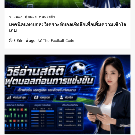
ข่าวบอล
ฟุตบอล
ฟุตบอลลีก
เทคนิคแทงบอล: วิเคราะห์บอลเชิงลึกเพื่อเพิ่มความเข้าใจ
เกม
3 สัปดาห์ ago
The_Football_Code