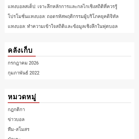
แทงบอลสเต็ป: เจาะลึกหลักการและกลไกเชิงสถิติที่ควรรู้
โปรโมชั่นแทงบอล: ถอดรหัสพฤติกรรมผู้บริโภคยุคดิจิทัล
แทงบอล: ทำความเข้าใจสถิติและข้อมูลเชิงลึกในฟุตบอล
คลังเก็บ
กรกฎาคม 2026
กุมภาพันธ์ 2022
หมวดหมู่
กฎกติกา
ข่าวบอล
ทืม-สโมสร