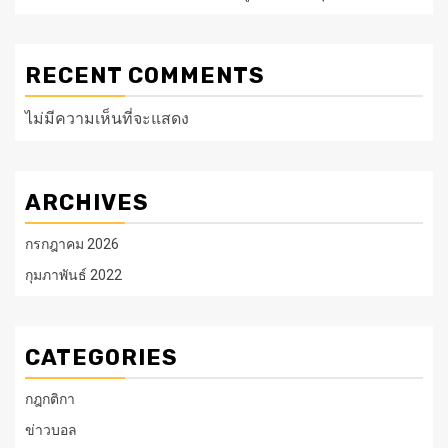
RECENT COMMENTS
ไม่มีความเห็นที่จะแสดง
ARCHIVES
กรกฎาคม 2026
กุมภาพันธ์ 2022
CATEGORIES
กฎกติกา
ข่าวบอล