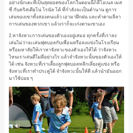
อย่างนักเตะที่เป็นสุดยอดของโลกในตอนนี้ก็ลีโอเนล เมส
ซี่ กับคริสเตียโน่ โรนัล โด้ ที่กำลังจะเป็นตำนาน ดูการ
เล่นของเขาทั้งสองคนแล้ว เอามาฝึกฝน และทำตามลีลา
การเล่นของพวกเขา แล้วเราก็จะเก่งตามเขาเอง
2.หาจังหวะการเล่นของตัวเองอยู่เสมอ ทุกครั้งที่เราลง
เล่นไม่ว่าจะเล่นฟุตบอลกับเพื่อนหรือลงแข่งในโรงเรียน
หรือมหาลัยให้เราหาจังหวะของตัวเองให้ได้ ว่าจังหวะ
ไหนเราเล่นดีไม่ดีอย่างไร แล้วจำจังหวะนั้นของตัวเองให้
ได้ เช่น จังหวะที่เราเลี้ยงลูกฟุตบอลหลีกเลี่ยงคู่แข่ง หรือ
จังหวะที่เราทำประตูได้ จำจังหวะนั้นให้ดี แล้วนำมันออก
มาใช้บ่อย ๆ